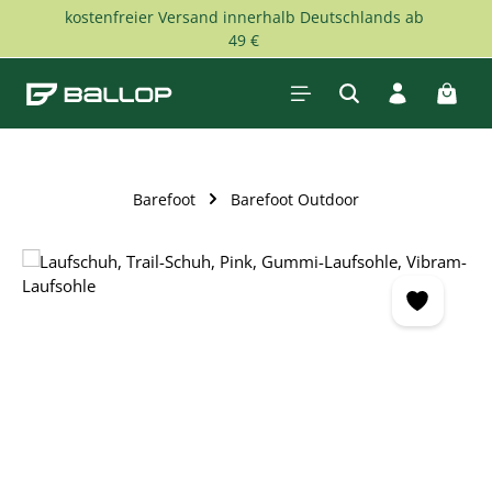
kostenfreier Versand innerhalb Deutschlands ab
Zum Hauptinhalt springen
49 €
Waren
Barefoot
Barefoot Outdoor
Bildergalerie überspringen