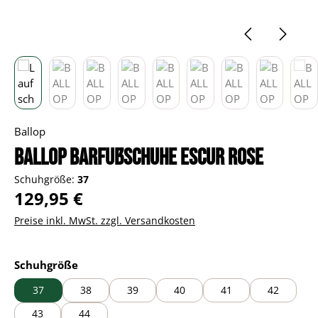
Ballop
BALLOP Barfußschuhe Escur rose
Schuhgröße:
37
Regulärer Preis:
129,95 €
Preise inkl. MwSt. zzgl. Versandkosten
auswählen
Schuhgröße
37
38
39
40
41
42
43
44