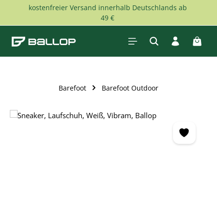
kostenfreier Versand innerhalb Deutschlands ab
Zum Hauptinhalt springen
49 €
Waren
Barefoot
Barefoot Outdoor
Bildergalerie überspringen