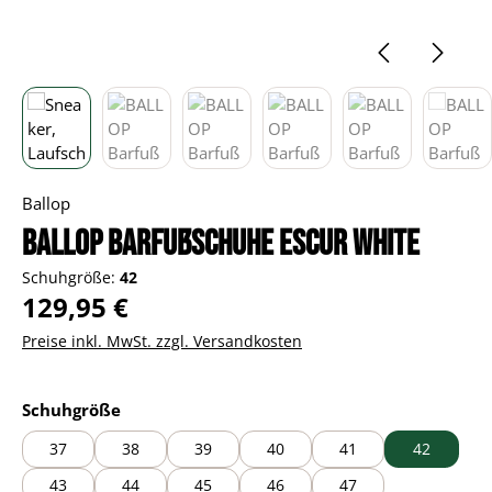
Ballop
BALLOP Barfußschuhe Escur white
Schuhgröße:
42
Regulärer Preis:
129,95 €
Preise inkl. MwSt. zzgl. Versandkosten
auswählen
Schuhgröße
37
38
39
40
41
42
43
44
45
46
47