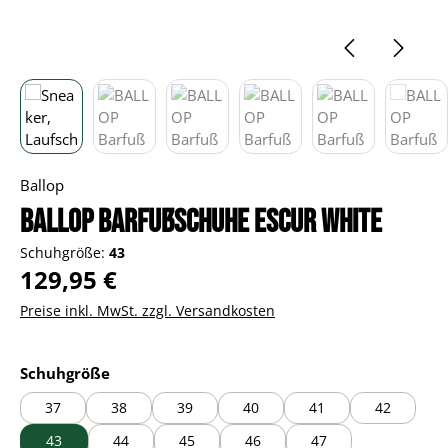
Ballop
BALLOP Barfußschuhe Escur white
Schuhgröße:
43
Regulärer Preis:
129,95 €
Preise inkl. MwSt. zzgl. Versandkosten
auswählen
Schuhgröße
37
38
39
40
41
42
43
44
45
46
47