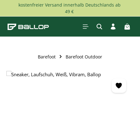
kostenfreier Versand innerhalb Deutschlands ab
Zum Hauptinhalt springen
49 €
Waren
Barefoot
Barefoot Outdoor
Bildergalerie überspringen