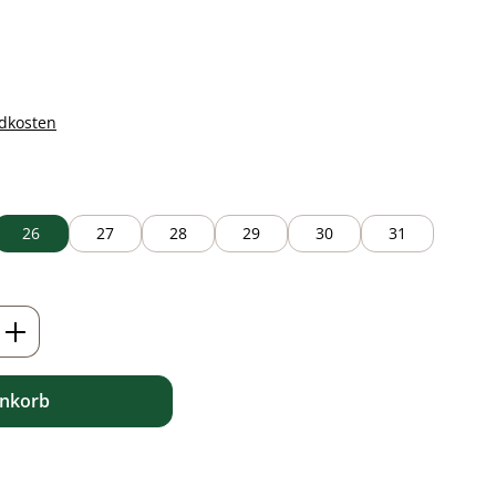
ndkosten
26
27
28
29
30
31
ib den gewünschten Wert ein oder benutz
enkorb