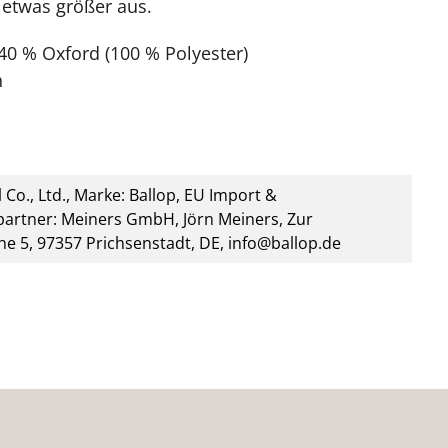
 etwas größer aus.
40 % Oxford (100 % Polyester)
h
 Co., Ltd., Marke: Ballop, EU Import &
artner: Meiners GmbH, Jörn Meiners, Zur
he 5, 97357 Prichsenstadt, DE, info@ballop.de