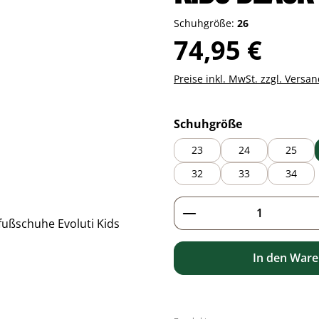
Schuhgröße:
26
Regulärer Preis:
74,95 €
Preise inkl. MwSt. zzgl. Versa
auswählen
Schuhgröße
23
24
25
32
33
34
Produkt Anzahl: G
In den War