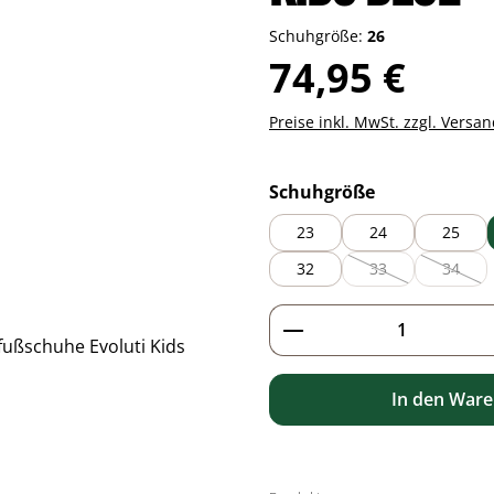
Schuhgröße:
26
Regulärer Preis:
74,95 €
Preise inkl. MwSt. zzgl. Versa
auswählen
Schuhgröße
23
24
25
32
33
34
(Diese Option ist zu
(Diese 
Produkt Anzahl: G
In den War