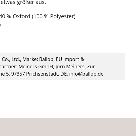
 etwas größer aus.
40 % Oxford (100 % Polyester)
h
 Co., Ltd., Marke: Ballop, EU Import &
artner: Meiners GmbH, Jörn Meiners, Zur
he 5, 97357 Prichsenstadt, DE, info@ballop.de