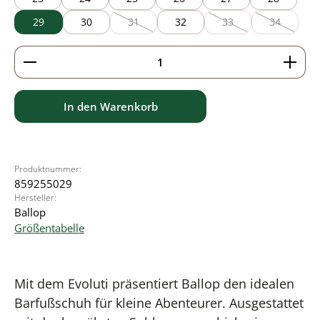
29
30
31
32
33
34
(Diese Option ist zurzeit nicht verfügbar.)
(Diese Option ist zurzei
(Diese Optio
Produkt Anzahl: Gib den gewünschten Wert ein ode
In den Warenkorb
Produktnummer:
859255029
Hersteller:
Ballop
Größentabelle
Mit dem Evoluti präsentiert Ballop den idealen
Barfußschuh für kleine Abenteurer. Ausgestattet