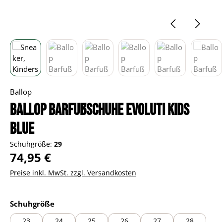
Ballop
Ballop Barfußschuhe Evoluti Kids
blue
Schuhgröße:
29
Regulärer Preis:
74,95 €
Preise inkl. MwSt. zzgl. Versandkosten
auswählen
Schuhgröße
23
24
25
26
27
28