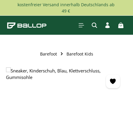
kostenfreier Versand innerhalb Deutschlands ab
Zum Hauptinhalt springen
49 €
Waren
Barefoot
Barefoot Kids
Bildergalerie überspringen