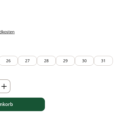
ndkosten
26
27
28
29
30
31
ib den gewünschten Wert ein oder benutz
enkorb