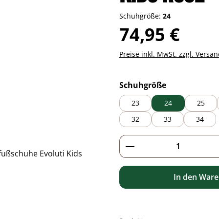
Schuhgröße:
24
Regulärer Preis:
74,95 €
Preise inkl. MwSt. zzgl. Versa
auswählen
Schuhgröße
23
24
25
32
33
34
Produkt Anzahl: G
In den War