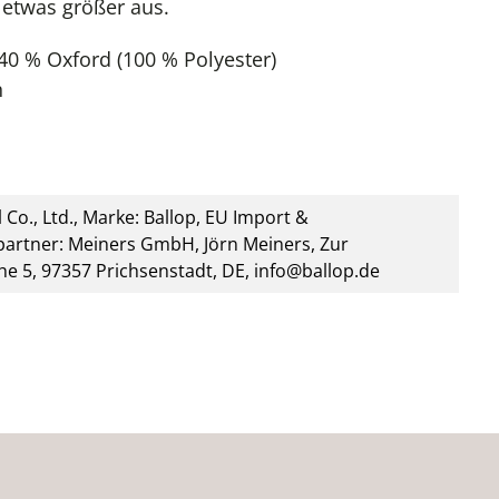
 etwas größer aus.
40 % Oxford (100 % Polyester)
h
 Co., Ltd., Marke: Ballop, EU Import &
artner: Meiners GmbH, Jörn Meiners, Zur
he 5, 97357 Prichsenstadt, DE, info@ballop.de