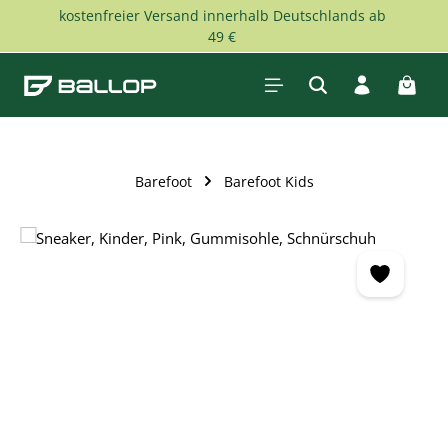
kostenfreier Versand innerhalb Deutschlands ab
Zum Hauptinhalt springen
49 €
Waren
Barefoot
Barefoot Kids
Bildergalerie überspringen