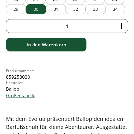
29
30
31
32
33
34
Produkt Anzahl: Gib den gewünschten Wert ein ode
In den Warenkorb
Produktnummer:
859258030
Hersteller:
Ballop
Größentabelle
Mit dem Evoluti präsentiert Ballop den idealen
Barfußschuh für kleine Abenteurer. Ausgestattet