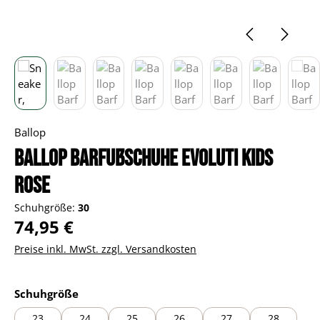
Ballop
Ballop Barfußschuhe Evoluti Kids
rose
Schuhgröße:
30
Regulärer Preis:
74,95 €
Preise inkl. MwSt. zzgl. Versandkosten
auswählen
Schuhgröße
23
24
25
26
27
28