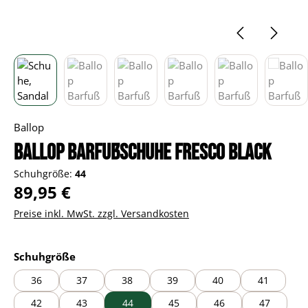
Ballop
Ballop Barfußschuhe Fresco black
Schuhgröße:
44
Regulärer Preis:
89,95 €
Preise inkl. MwSt. zzgl. Versandkosten
auswählen
Schuhgröße
36
37
38
39
40
41
42
43
44
45
46
47