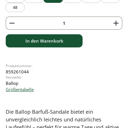
48
Produkt Anzahl: Gib den gewünschten Wert ein ode
In den Warenkorb
Produktnummer:
859261044
Hersteller:
Ballop
Größentabelle
Die Ballop Barfuß-Sandale bietet ein
unvergleichlich leichtes und natürliches
Laufgefühl – perfekt für warme Tage und aktive