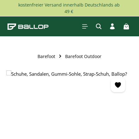
kostenfreier Versand innerhalb Deutschlands ab
Zum Hauptinhalt springen
49 €
Waren
Barefoot
Barefoot Outdoor
Bildergalerie überspringen