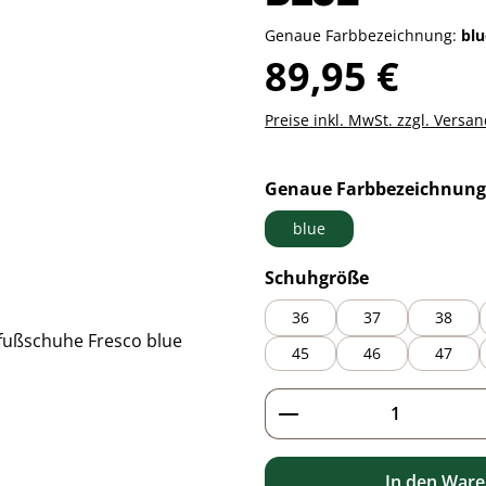
Genaue Farbbezeichnung:
bl
Regulärer Preis:
89,95 €
Preise inkl. MwSt. zzgl. Versa
Genaue Farbbezeichnung
blue
auswählen
Schuhgröße
36
37
38
45
46
47
Produkt Anzahl: G
In den War