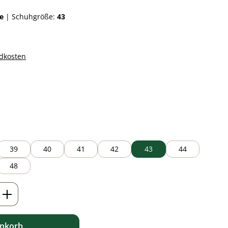
ue
|
Schuhgröße:
43
ndkosten
auswählen
39
40
41
42
43
44
48
ib den gewünschten Wert ein oder benutz
enkorb