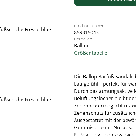
Produktnummer:
859315043
Hersteller:
Ballop
Größentabelle
Die Ballop Barfuß-Sandale b
Laufgefühl – perfekt für w
Durch das atmungsaktive M
Belüftungslöcher bleibt de
Zehenbox ermöglicht maxim
Zehenschutz für zusätzliche
Ausgestattet mit der bewäh
Gummisohle mit Nullabsatz,
Fußhaltung und passt sich