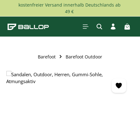
kostenfreier Versand innerhalb Deutschlands ab
Zum Hauptinhalt springen
49 €
Waren
Barefoot
Barefoot Outdoor
Bildergalerie überspringen