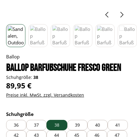
Ballop
Ballop Barfußschuhe Fresco green
Schuhgröße:
38
Regulärer Preis:
89,95 €
Preise inkl. MwSt. zzgl. Versandkosten
auswählen
Schuhgröße
36
37
38
39
40
41
42
43
44
45
46
47