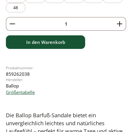
48
Produkt Anzahl: Gib den gewünschten Wert ein ode
In den Warenkorb
Produktnummer:
859262038
Hersteller:
Ballop
Größentabelle
Die Ballop Barfuß-Sandale bietet ein
unvergleichlich leichtes und natürliches
Laufgefühl – perfekt für warme Tage und aktive