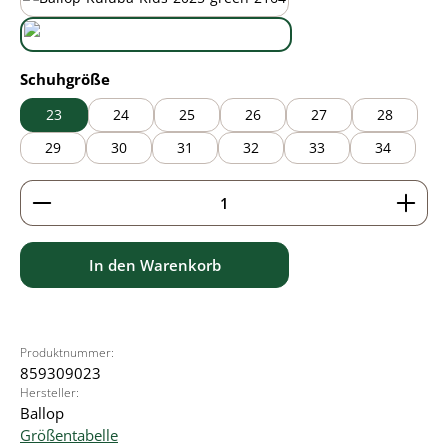
black/green
wasabi
auswählen
Schuhgröße
23
24
25
26
27
28
29
30
31
32
33
34
Produkt Anzahl: Gib den gewünschten Wert ein ode
In den Warenkorb
Produktnummer:
859309023
Hersteller:
Ballop
Größentabelle