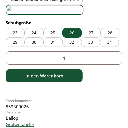
black/green
wasabi
auswählen
Schuhgröße
23
24
25
26
27
28
29
30
31
32
33
34
Produkt Anzahl: Gib den gewünschten Wert ein ode
In den Warenkorb
Produktnummer:
859309026
Hersteller:
Ballop
Größentabelle