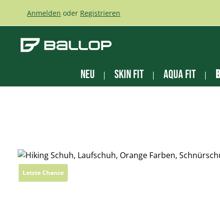
m Hauptinhalt springen
Zur Suche springen
Zur Hauptnavigation springen
Anmelden
oder
Registrieren
NEU
Skin Fit
Aqua Fit
B
Bildergalerie überspringen
Letzte Chance