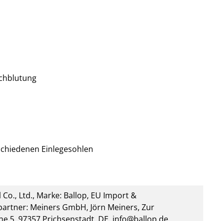
chblutung
rschiedenen Einlegesohlen
 Co., Ltd., Marke: Ballop, EU Import &
artner: Meiners GmbH, Jörn Meiners, Zur
he 5, 97357 Prichsenstadt, DE, info@ballop.de