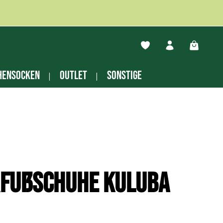
Du hast 0 Produkte auf
Warenko
hensocken
Outlet
Sonstige
rfußschuhe Kuluba