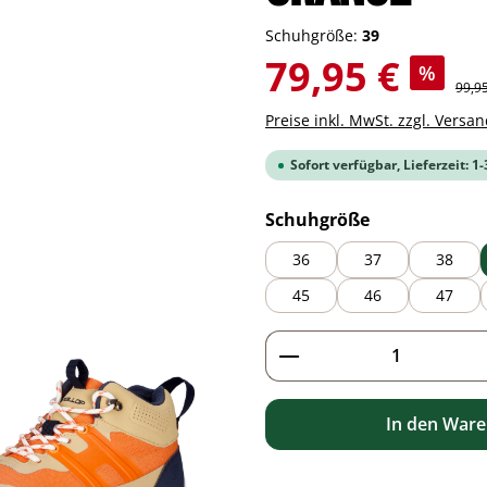
Schuhgröße:
39
Verkaufspreis:
79,95 €
%
Regul
99,9
Preise inkl. MwSt. zzgl. Versa
Sofort verfügbar, Lieferzeit: 1
auswählen
Schuhgröße
36
37
38
45
46
47
Produkt Anzahl: G
In den War