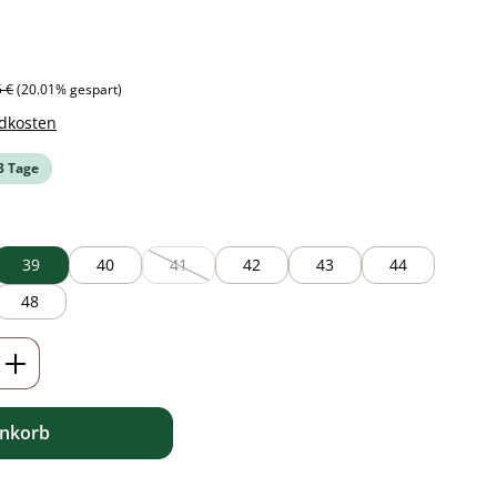
ärer Preis:
5 €
(20.01% gespart)
ndkosten
-3 Tage
39
40
41
42
43
44
(Diese Option ist zurzeit nicht verfügbar.)
48
ib den gewünschten Wert ein oder benutz
enkorb