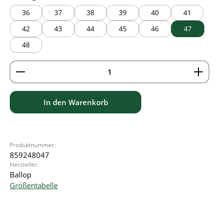
36
37
38
39
40
41
42
43
44
45
46
47
48
Produkt Anzahl: Gib den gewünschten Wert ein ode
In den Warenkorb
Produktnummer:
859248047
Hersteller:
Ballop
Größentabelle