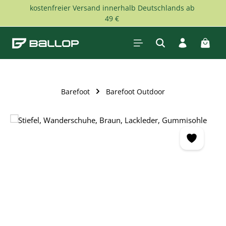
kostenfreier Versand innerhalb Deutschlands ab
Zum Hauptinhalt springen
49 €
Waren
Barefoot
Barefoot Outdoor
Bildergalerie überspringen