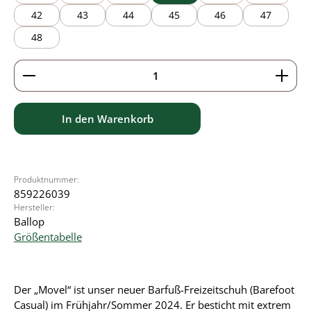
42
43
44
45
46
47
48
Produkt Anzahl: Gib den gewünschten Wert ein ode
In den Warenkorb
Produktnummer:
859226039
Hersteller:
Ballop
Größentabelle
Der „Movel“ ist unser neuer Barfuß-Freizeitschuh (Barefoot
Casual) im Frühjahr/Sommer 2024. Er besticht mit extrem