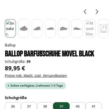
Ballop
BALLOP Barfußschuhe Movel black
Schuhgröße:
39
Regulärer Preis:
89,95 €
Preise inkl. MwSt. zzgl. Versandkosten
Sofort verfügbar, Lieferzeit: 1-3 Tage
auswählen
Schuhgröße
36
37
38
39
40
41