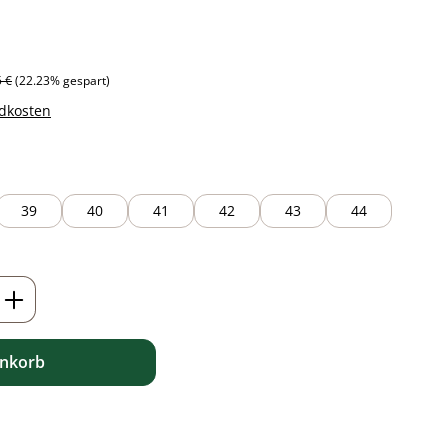
ärer Preis:
5 €
(22.23% gespart)
ndkosten
39
40
41
42
43
44
ib den gewünschten Wert ein oder benutz
enkorb