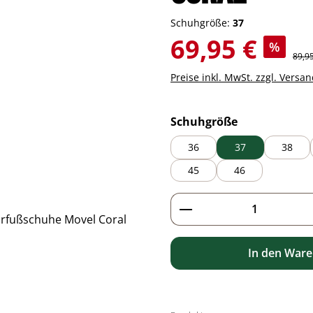
Schuhgröße:
37
Verkaufspreis:
69,95 €
%
Regul
89,9
Preise inkl. MwSt. zzgl. Versa
auswählen
Schuhgröße
36
37
38
45
46
Produkt Anzahl: G
In den War