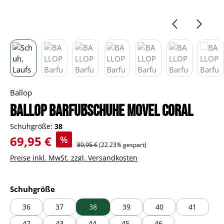
Ballop
BALLOP Barfußschuhe Movel Coral
Schuhgröße:
38
Verkaufspreis:
69,95 €
%
Regulärer Preis:
89,95 €
(22.23% gespart)
Preise inkl. MwSt. zzgl. Versandkosten
auswählen
Schuhgröße
36
37
38
39
40
41
42
43
44
45
46