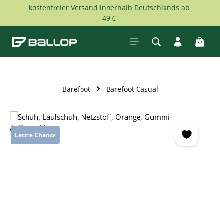
kostenfreier Versand innerhalb Deutschlands ab
Zum Hauptinhalt springen
49 €
Waren
Barefoot
Barefoot Casual
Bildergalerie überspringen
Letzte Chance