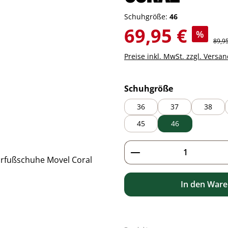
Schuhgröße:
46
Verkaufspreis:
69,95 €
%
Regul
89,9
Preise inkl. MwSt. zzgl. Versa
auswählen
Schuhgröße
36
37
38
45
46
Produkt Anzahl: G
In den War