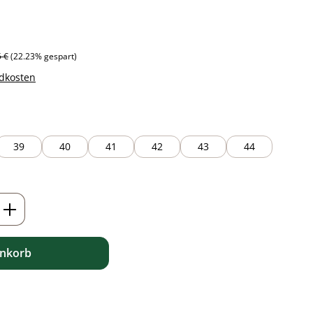
ärer Preis:
5 €
(22.23% gespart)
ndkosten
39
40
41
42
43
44
ib den gewünschten Wert ein oder benutz
enkorb