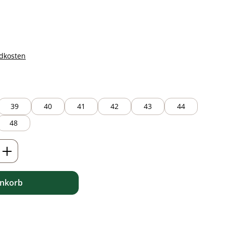
ndkosten
39
40
41
42
43
44
48
ib den gewünschten Wert ein oder benutz
enkorb