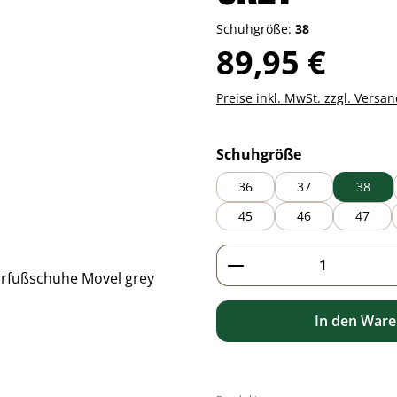
Schuhgröße:
38
Regulärer Preis:
89,95 €
Preise inkl. MwSt. zzgl. Versa
auswählen
Schuhgröße
36
37
38
45
46
47
Produkt Anzahl: G
In den War