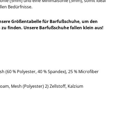
sohle (5mm) und eine Minimalsohle (3mm), somit ideal
llen Bedürfnisse.
nsere Größentabelle für Barfußschuhe, um den
 zu finden. Unsere Barfußschuhe fallen klein aus!
h (60 % Polyester, 40 % Spandex), 25 % Microfiber
oam, Mesh (Polyester) 2) Zellstoff, Kalzium