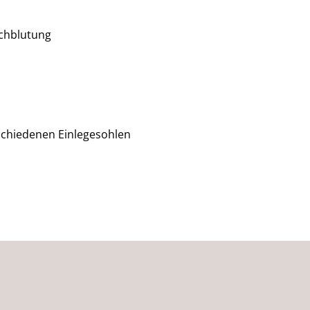
chblutung
rschiedenen Einlegesohlen