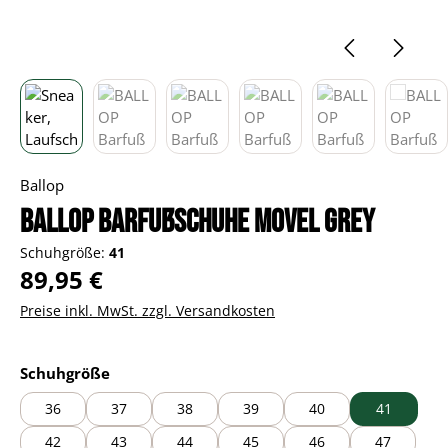
Ballop
BALLOP Barfußschuhe Movel grey
Schuhgröße:
41
Regulärer Preis:
89,95 €
Preise inkl. MwSt. zzgl. Versandkosten
auswählen
Schuhgröße
36
37
38
39
40
41
42
43
44
45
46
47