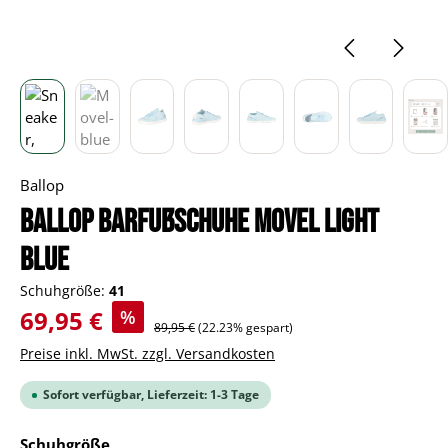
Ballop
BALLOP Barfußschuhe Movel light
blue
Schuhgröße:
41
Verkaufspreis:
69,95 €
%
Regulärer Preis:
89,95 €
(22.23% gespart)
Preise inkl. MwSt. zzgl. Versandkosten
Sofort verfügbar, Lieferzeit: 1-3 Tage
auswählen
Schuhgröße