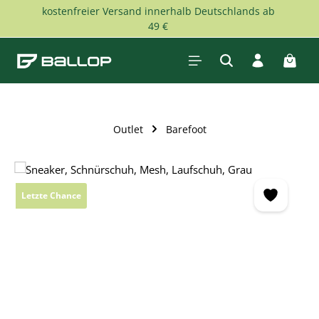
kostenfreier Versand innerhalb Deutschlands ab
Zum Hauptinhalt springen
49 €
Waren
Outlet
Barefoot
Bildergalerie überspringen
Letzte Chance