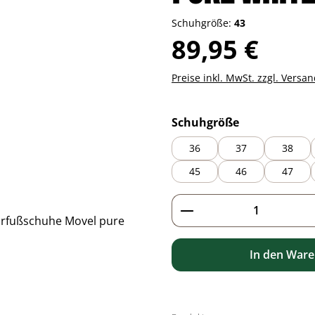
Schuhgröße:
43
Regulärer Preis:
89,95 €
Preise inkl. MwSt. zzgl. Versa
auswählen
Schuhgröße
36
37
38
45
46
47
Produkt Anzahl: G
In den War