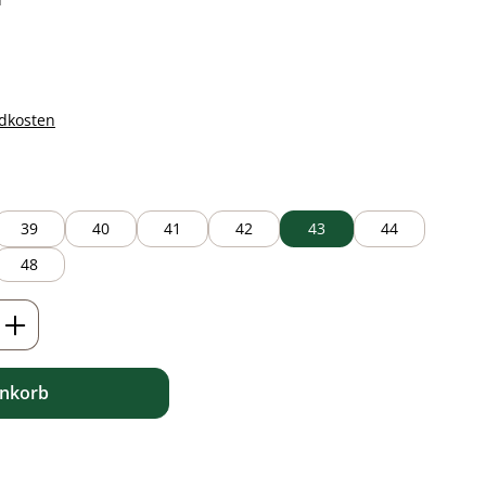
ndkosten
39
40
41
42
43
44
48
ib den gewünschten Wert ein oder benutz
enkorb