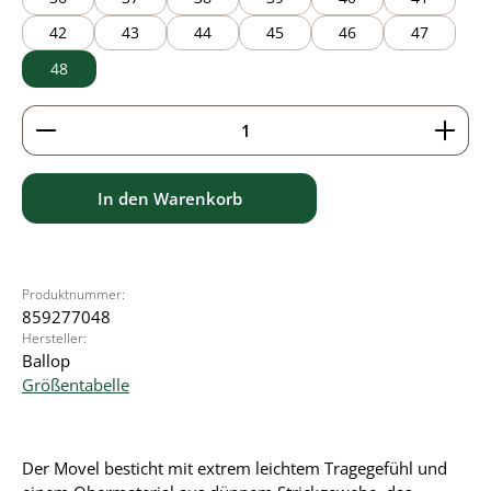
42
43
44
45
46
47
48
Produkt Anzahl: Gib den gewünschten Wert ein ode
In den Warenkorb
Produktnummer:
859277048
Hersteller:
Ballop
Größentabelle
Der Movel besticht mit extrem leichtem Tragegefühl und