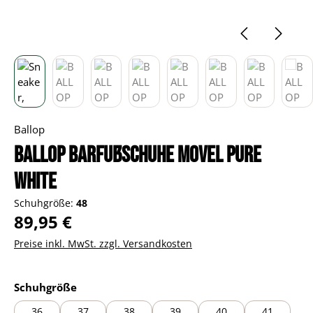
Ballop
BALLOP Barfußschuhe Movel pure
white
Schuhgröße:
48
Regulärer Preis:
89,95 €
Preise inkl. MwSt. zzgl. Versandkosten
auswählen
Schuhgröße
36
37
38
39
40
41