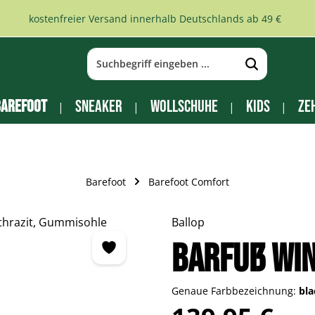
kostenfreier Versand innerhalb Deutschlands ab 49 €
arefoot
Sneaker
Wollschuhe
Kids
Ze
Barefoot
Barefoot Comfort
Ballop
Barfuß Win
Genaue Farbbezeichnung:
bl
Regulärer Preis: