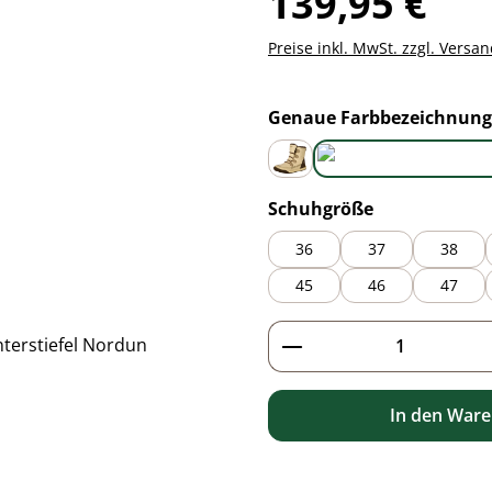
139,95 €
Preise inkl. MwSt. zzgl. Versa
Genaue Farbbezeichnung
beige / brown
auswählen
Schuhgröße
36
37
38
45
46
47
Produkt Anzahl: G
In den War