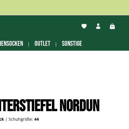
Du hast 0 Produkte auf
Warenko
hensocken
Outlet
Sonstige
terstiefel Nordun
ack
|
Schuhgröße:
44