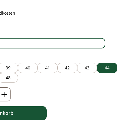
ndkosten
auswählen
black
39
40
41
42
43
44
48
ib den gewünschten Wert ein oder benutz
enkorb