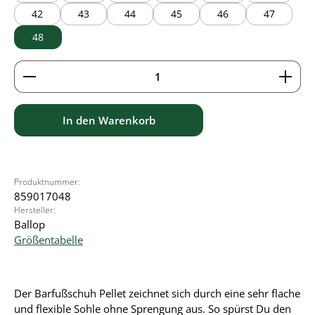
42
43
44
45
46
47
48
Produkt Anzahl: Gib den gewünschten Wert ein ode
In den Warenkorb
Produktnummer:
859017048
Hersteller:
Ballop
Größentabelle
Der Barfußschuh Pellet zeichnet sich durch eine sehr flache
und flexible Sohle ohne Sprengung aus. So spürst Du den