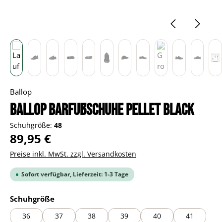
Ballop
BALLOP Barfußschuhe Pellet black
Schuhgröße:
48
Regulärer Preis:
89,95 €
Preise inkl. MwSt. zzgl. Versandkosten
Sofort verfügbar, Lieferzeit: 1-3 Tage
auswählen
Schuhgröße
36
37
38
39
40
41