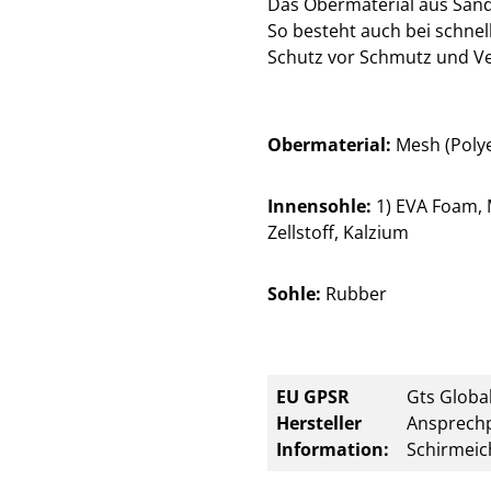
Das Obermaterial aus Sandw
So besteht auch bei schne
Schutz vor Schmutz und Ve
Obermaterial:
Mesh (Polye
Innensohle:
1) EVA Foam, M
Zellstoff, Kalzium
Sohle:
Rubber
EU GPSR
Gts Global
Hersteller
Ansprechp
Information:
Schirmeic