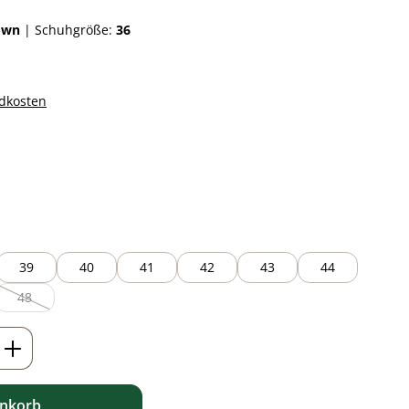
own
|
Schuhgröße:
36
ndkosten
auswählen
 ist zurzeit nicht verfügbar.)
39
40
41
42
43
44
48
(Diese Option ist zurzeit nicht verfügbar.)
ib den gewünschten Wert ein oder benutz
enkorb