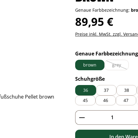
Genaue Farbbezeichnung:
br
Regulärer Preis:
89,95 €
Preise inkl. MwSt. zzgl. Versa
Genaue Farbbezeichnung
brown
grey
(Diese Option
auswählen
Schuhgröße
36
37
38
45
46
47
Produkt Anzahl: G
In den War