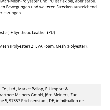
ich-Mesh-Polyester und PU ist flexibel, aber stabil.
llen Bewegungen und weiteren Strecken ausreichend
rletzungen.
ster) + Synthetic Leather (PU)
esh (Polyester) 2) EVA Foam, Mesh (Polyester),
 Co., Ltd., Marke: Ballop, EU Import &
artner: Meiners GmbH, Jörn Meiners, Zur
he 5, 97357 Prichsenstadt, DE, info@ballop.de