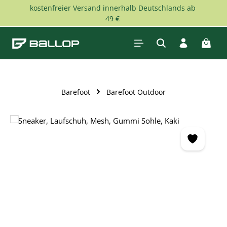
kostenfreier Versand innerhalb Deutschlands ab
Zum Hauptinhalt springen
49 €
Waren
Barefoot
Barefoot Outdoor
Bildergalerie überspringen