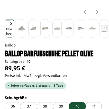
Ballop
BALLOP Barfußschuhe Pellet Olive
Schuhgröße:
40
Regulärer Preis:
89,95 €
Preise inkl. MwSt. zzgl. Versandkosten
Sofort verfügbar, Lieferzeit: 1-3 Tage
auswählen
Schuhgröße
36
37
38
39
40
41