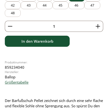
42
43
44
45
46
47
48
Produkt Anzahl: Gib den gewünschten Wert ein ode
In den Warenkorb
Produktnummer:
859234040
Hersteller:
Ballop
Größentabelle
Der Barfußschuh Pellet zeichnet sich durch eine sehr flache
und flexible Sohle ohne Sprengung aus. So spürst Du den