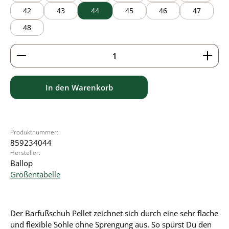
42
43
44
45
46
47
48
Produkt Anzahl: Gib den gewünschten Wert ein ode
In den Warenkorb
Produktnummer:
859234044
Hersteller:
Ballop
Größentabelle
Der Barfußschuh Pellet zeichnet sich durch eine sehr flache
und flexible Sohle ohne Sprengung aus. So spürst Du den