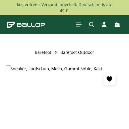
kostenfreier Versand innerhalb Deutschlands ab
Zum Hauptinhalt springen
49 €
Waren
Barefoot
Barefoot Outdoor
Bildergalerie überspringen