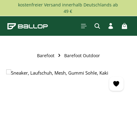
kostenfreier Versand innerhalb Deutschlands ab
Zum Hauptinhalt springen
49 €
Waren
Barefoot
Barefoot Outdoor
Bildergalerie überspringen