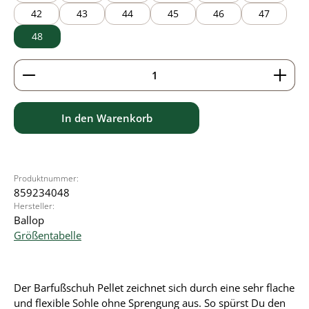
42
43
44
45
46
47
48
Produkt Anzahl: Gib den gewünschten Wert ein ode
In den Warenkorb
Produktnummer:
859234048
Hersteller:
Ballop
Größentabelle
Der Barfußschuh Pellet zeichnet sich durch eine sehr flache
und flexible Sohle ohne Sprengung aus. So spürst Du den