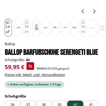
Ballop
BALLOP Barfußschuhe Serengeti blue
Schuhgröße:
40
Verkaufspreis:
59,95 €
%
Regulärer Preis:
79,95 €
(25.02% gespart)
Preise inkl. MwSt. zzgl. Versandkosten
Sofort verfügbar, Lieferzeit: 1-3 Tage
auswählen
Schuhgröße
36
37
38
39
40
41