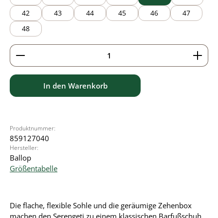
42
43
44
45
46
47
48
Produkt Anzahl: Gib den gewünschten Wert ein ode
In den Warenkorb
Produktnummer:
859127040
Hersteller:
Ballop
Größentabelle
Die flache, flexible Sohle und die geräumige Zehenbox
machen den Serengeti zu einem klassischen Barfußschuh.