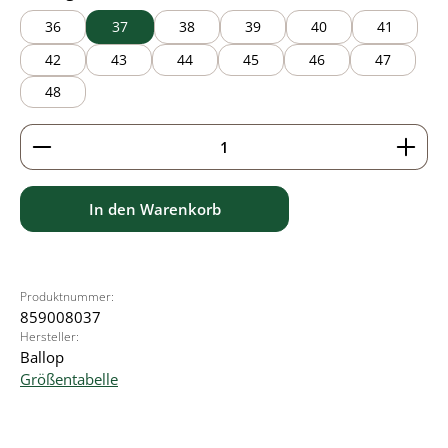
36
37
38
39
40
41
42
43
44
45
46
47
48
Produkt Anzahl: Gib den gewünschten Wert ein ode
In den Warenkorb
Produktnummer:
859008037
Hersteller:
Ballop
Größentabelle