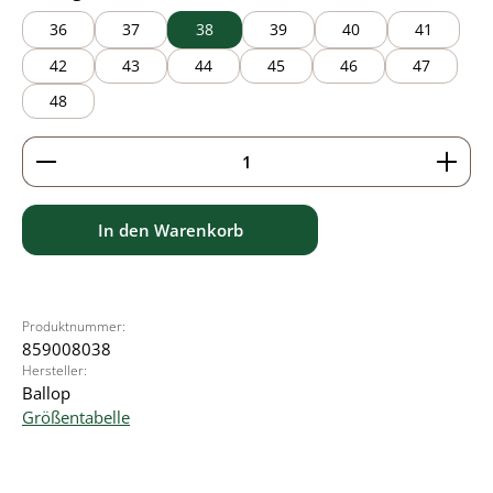
36
37
38
39
40
41
42
43
44
45
46
47
48
Produkt Anzahl: Gib den gewünschten Wert ein ode
In den Warenkorb
Produktnummer:
859008038
Hersteller:
Ballop
Größentabelle