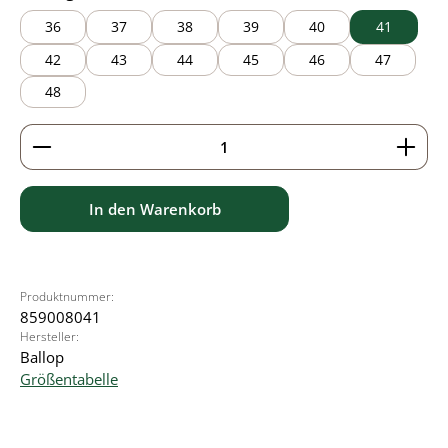
36
37
38
39
40
41
42
43
44
45
46
47
48
Produkt Anzahl: Gib den gewünschten Wert ein ode
In den Warenkorb
Produktnummer:
859008041
Hersteller:
Ballop
Größentabelle