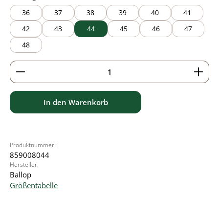
36
37
38
39
40
41
42
43
44
45
46
47
48
Produkt Anzahl: Gib den gewünschten Wert ein ode
In den Warenkorb
Produktnummer:
859008044
Hersteller:
Ballop
Größentabelle