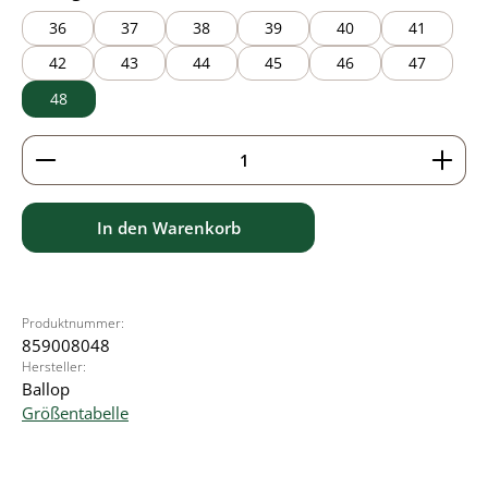
36
37
38
39
40
41
42
43
44
45
46
47
48
Produkt Anzahl: Gib den gewünschten Wert ein ode
In den Warenkorb
Produktnummer:
859008048
Hersteller:
Ballop
Größentabelle