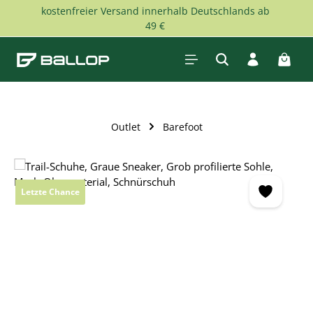
kostenfreier Versand innerhalb Deutschlands ab
Zum Hauptinhalt springen
49 €
Waren
Outlet
Barefoot
Bildergalerie überspringen
Letzte Chance