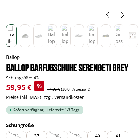
Ballop
BALLOP Barfußschuhe Serengeti grey
Schuhgröße:
43
Verkaufspreis:
59,95 €
%
Regulärer Preis:
74,95 €
(20.01% gespart)
Preise inkl. MwSt. zzgl. Versandkosten
Sofort verfügbar, Lieferzeit: 1-3 Tage
auswählen
Schuhgröße
36
37
38
39
40
41