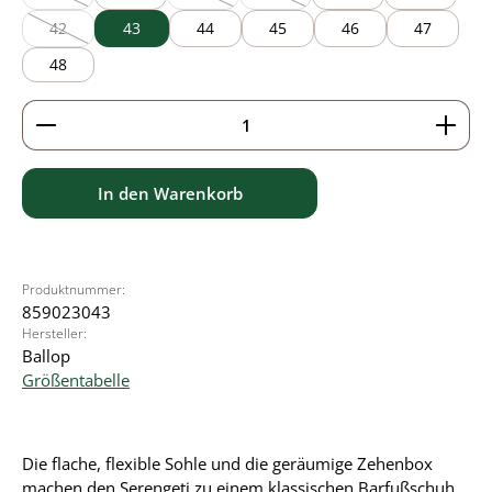
(Diese Option ist zurzeit nicht verfügbar.)
(Diese Option ist zurzeit nicht verfügbar.)
(Diese Option ist zurzeit nicht verfü
42
43
44
45
46
47
(Diese Option ist zurzeit nicht verfügbar.)
48
Produkt Anzahl: Gib den gewünschten Wert ein ode
In den Warenkorb
Produktnummer:
859023043
Hersteller:
Ballop
Größentabelle
Die flache, flexible Sohle und die geräumige Zehenbox
machen den Serengeti zu einem klassischen Barfußschuh.