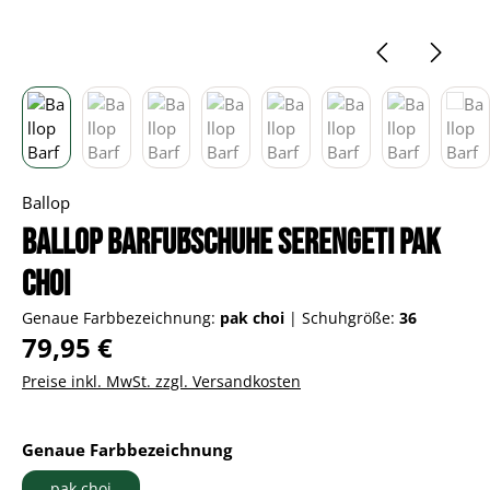
Ballop
Ballop Barfußschuhe Serengeti pak
choi
Genaue Farbbezeichnung:
pak choi
|
Schuhgröße:
36
Regulärer Preis:
79,95 €
Preise inkl. MwSt. zzgl. Versandkosten
auswählen
Genaue Farbbezeichnung
pak choi