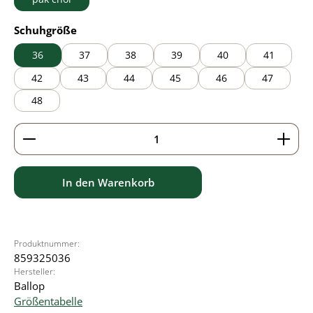
auswählen
Schuhgröße
36
37
38
39
40
41
42
43
44
45
46
47
48
Produkt Anzahl: Gib den gewünschten Wert ein ode
In den Warenkorb
Produktnummer:
859325036
Hersteller:
Ballop
Größentabelle