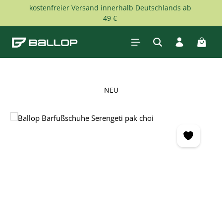
kostenfreier Versand innerhalb Deutschlands ab
Zum Hauptinhalt springen
49 €
Waren
NEU
Bildergalerie überspringen