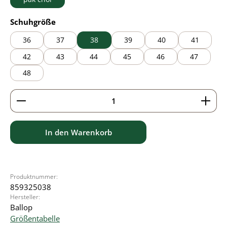
auswählen
Schuhgröße
36
37
38
39
40
41
42
43
44
45
46
47
48
Produkt Anzahl: Gib den gewünschten Wert ein ode
In den Warenkorb
Produktnummer:
859325038
Hersteller:
Ballop
Größentabelle