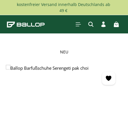
kostenfreier Versand innerhalb Deutschlands ab
Zum Hauptinhalt springen
49 €
Waren
NEU
Bildergalerie überspringen