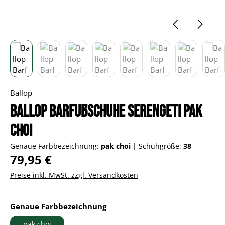
Ballop
Ballop Barfußschuhe Serengeti pak
choi
Genaue Farbbezeichnung:
pak choi
|
Schuhgröße:
38
Regulärer Preis:
79,95 €
Preise inkl. MwSt. zzgl. Versandkosten
auswählen
Genaue Farbbezeichnung
pak choi