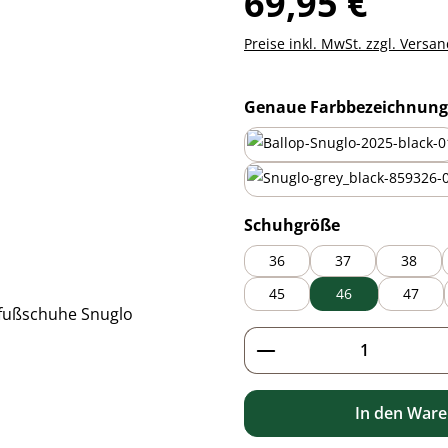
69,95 €
Preise inkl. MwSt. zzgl. Versa
Genaue Farbbezeichnung
all-black
black/grey
auswählen
Schuhgröße
36
37
38
45
46
47
Produkt Anzahl: G
In den War