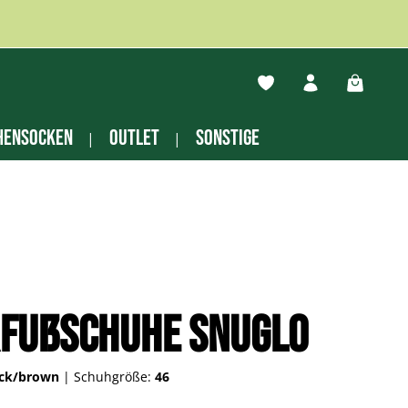
Du hast 0 Produkte auf
Warenko
hensocken
Outlet
Sonstige
rfußschuhe Snuglo
ack/brown
|
Schuhgröße:
46