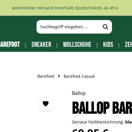
kostenfreier Versand innerhalb Deutschlands ab 49 €
arefoot
Sneaker
Wollschuhe
Kids
Ze
Barefoot
Barefoot Casual
Ballop
Ballop Ba
Genaue Farbbezeichnung:
bl
Regulärer Preis: