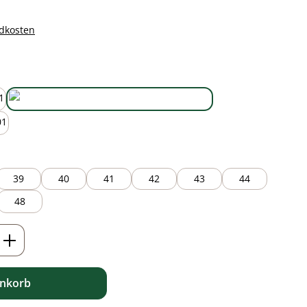
ndkosten
auswählen
black/brown
39
40
41
42
43
44
48
ib den gewünschten Wert ein oder benutz
enkorb