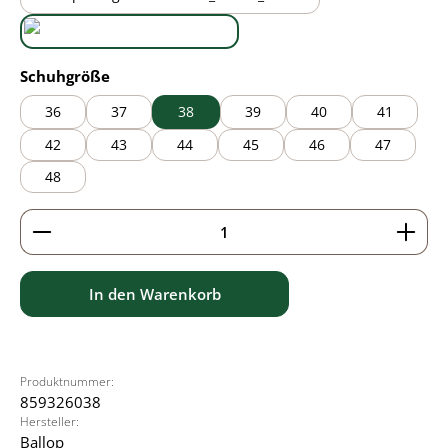
black/brown
black/grey
auswählen
Schuhgröße
36
37
38
39
40
41
42
43
44
45
46
47
48
Produkt Anzahl: Gib den gewünschten Wert ein ode
In den Warenkorb
Produktnummer:
859326038
Hersteller:
Ballop