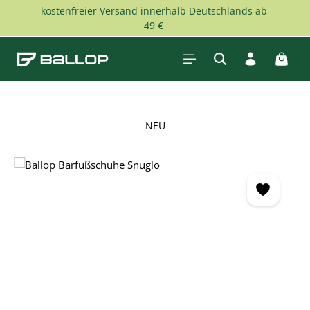
kostenfreier Versand innerhalb Deutschlands ab
Zum Hauptinhalt springen
49 €
Waren
NEU
Bildergalerie überspringen