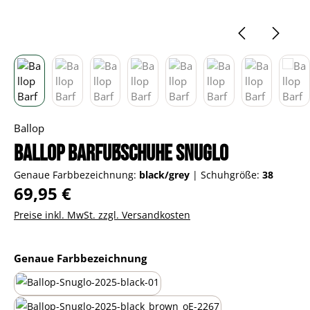
Ballop
Ballop Barfußschuhe Snuglo
Genaue Farbbezeichnung:
black/grey
|
Schuhgröße:
38
Regulärer Preis:
69,95 €
Preise inkl. MwSt. zzgl. Versandkosten
auswählen
Genaue Farbbezeichnung
all-black