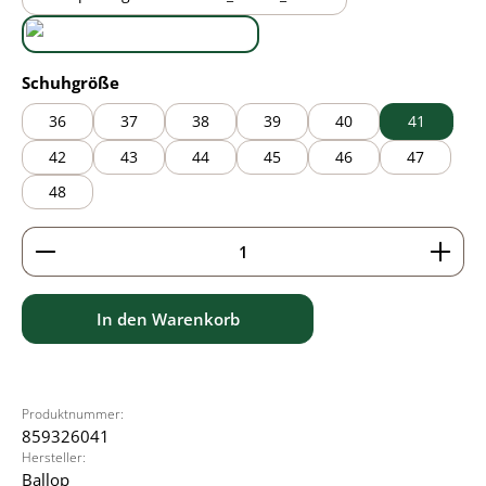
black/brown
black/grey
auswählen
Schuhgröße
36
37
38
39
40
41
42
43
44
45
46
47
48
Produkt Anzahl: Gib den gewünschten Wert ein ode
In den Warenkorb
Produktnummer:
859326041
Hersteller:
Ballop