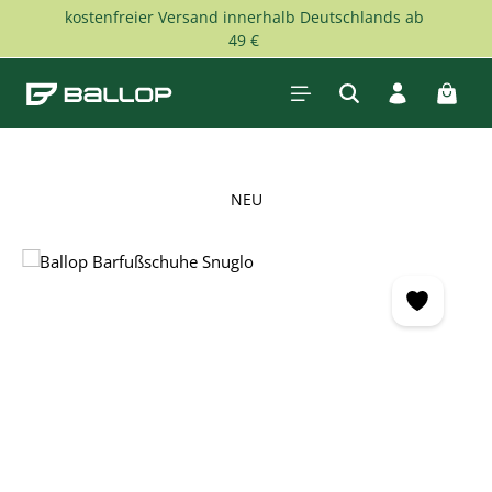
kostenfreier Versand innerhalb Deutschlands ab
Zum Hauptinhalt springen
49 €
Waren
NEU
Bildergalerie überspringen