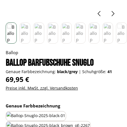
Ballop
Ballop Barfußschuhe Snuglo
Genaue Farbbezeichnung:
black/grey
|
Schuhgröße:
41
Regulärer Preis:
69,95 €
Preise inkl. MwSt. zzgl. Versandkosten
auswählen
Genaue Farbbezeichnung
all-black