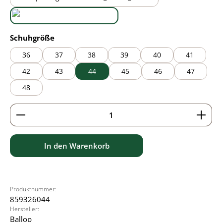
black/brown
black/grey
auswählen
Schuhgröße
36
37
38
39
40
41
42
43
44
45
46
47
48
Produkt Anzahl: Gib den gewünschten Wert ein ode
In den Warenkorb
Produktnummer:
859326044
Hersteller:
Ballop