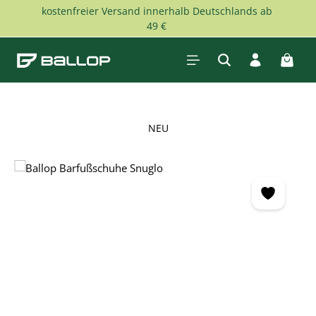
kostenfreier Versand innerhalb Deutschlands ab
Zum Hauptinhalt springen
49 €
Waren
NEU
Bildergalerie überspringen