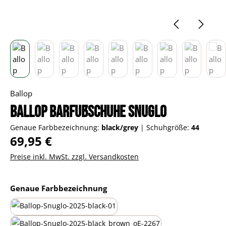
Ballop
Ballop Barfußschuhe Snuglo
Genaue Farbbezeichnung:
black/grey
|
Schuhgröße:
44
Regulärer Preis:
69,95 €
Preise inkl. MwSt. zzgl. Versandkosten
auswählen
Genaue Farbbezeichnung
all-black