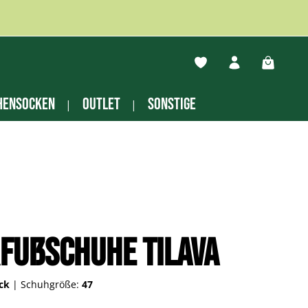
Du hast 0 Produkte auf
Warenko
hensocken
Outlet
Sonstige
fußschuhe Tilava
ack
|
Schuhgröße:
47