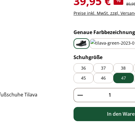
39,95 €
%
Regul
89,9
Preise inkl. MwSt. zzgl. Versa
Genaue Farbbezeichnung
black
green
auswählen
Schuhgröße
36
37
38
45
46
47
Produkt Anzahl: G
In den War