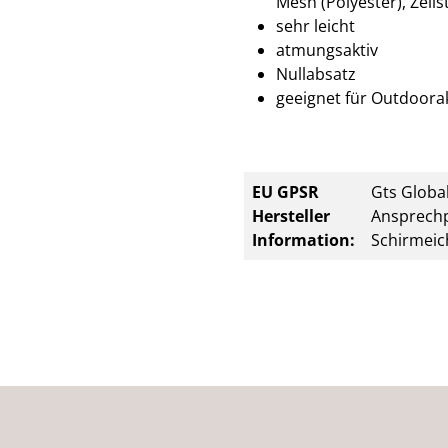
Mesh (Polyester), Zell
sehr leicht
atmungsaktiv
Nullabsatz
geeignet für Outdoorak
EU GPSR
Gts Global
Hersteller
Ansprechp
Information:
Schirmeic