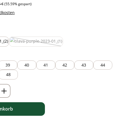
ärer Preis:
5 €
(55.59% gespart)
ndkosten
auswählen
purple
(Diese Option ist zurzeit nicht verfügbar.)
39
40
41
42
43
44
48
ib den gewünschten Wert ein oder benutz
enkorb