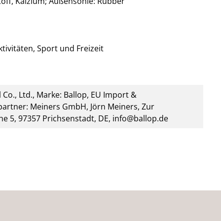
stoff, Kalzium; Außensohle: Rubber
tivitäten, Sport und Freizeit
 Co., Ltd., Marke: Ballop, EU Import &
artner: Meiners GmbH, Jörn Meiners, Zur
he 5, 97357 Prichsenstadt, DE, info@ballop.de