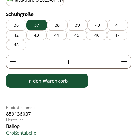
purple
auswählen
Schuhgröße
36
37
38
39
40
41
42
43
44
45
46
47
48
Produkt Anzahl: Gib den gewünschten Wert ein ode
In den Warenkorb
Produktnummer:
859136037
Hersteller:
Ballop
Größentabelle