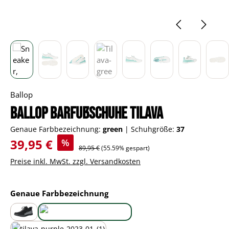
Ballop
Ballop Barfußschuhe Tilava
Genaue Farbbezeichnung:
green
|
Schuhgröße:
37
Verkaufspreis:
39,95 €
%
Regulärer Preis:
89,95 €
(55.59% gespart)
Preise inkl. MwSt. zzgl. Versandkosten
auswählen
Genaue Farbbezeichnung
black
green