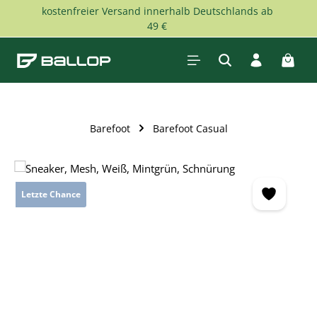
kostenfreier Versand innerhalb Deutschlands ab
Zum Hauptinhalt springen
49 €
Waren
Barefoot
Barefoot Casual
Bildergalerie überspringen
Letzte Chance