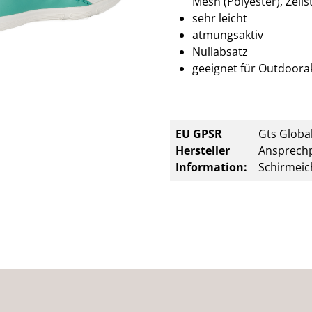
Mesh (Polyester), Zell
sehr leicht
atmungsaktiv
Nullabsatz
geeignet für Outdoorak
EU GPSR
Gts Global
Hersteller
Ansprechp
Information:
Schirmeic