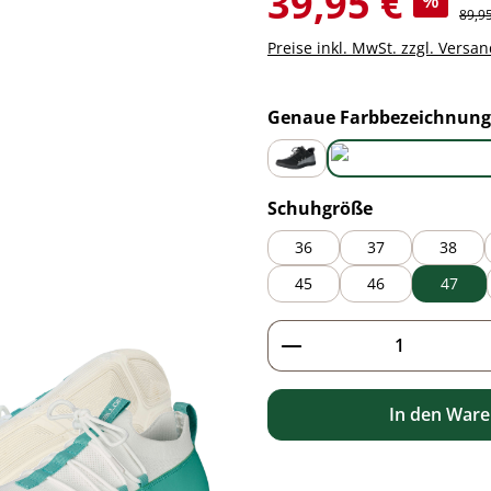
39,95 €
%
Regul
89,9
Preise inkl. MwSt. zzgl. Versa
Genaue Farbbezeichnung
black
green
auswählen
Schuhgröße
36
37
38
45
46
47
Produkt Anzahl: G
In den War