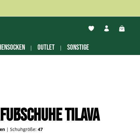
Du hast 0 Produkte auf
Warenko
hensocken
Outlet
Sonstige
fußschuhe Tilava
een
|
Schuhgröße:
47