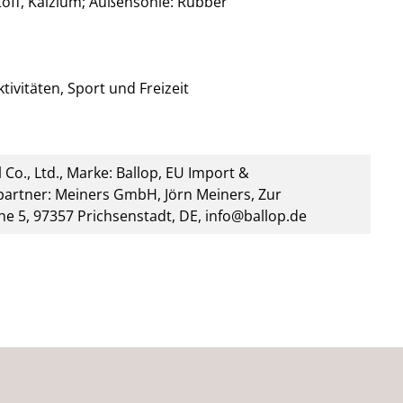
stoff, Kalzium; Außensohle: Rubber
tivitäten, Sport und Freizeit
 Co., Ltd., Marke: Ballop, EU Import &
artner: Meiners GmbH, Jörn Meiners, Zur
he 5, 97357 Prichsenstadt, DE, info@ballop.de