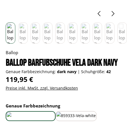
Ballop
Ballop Barfußschuhe Vela dark navy
Genaue Farbbezeichnung:
dark navy
|
Schuhgröße:
42
Regulärer Preis:
119,95 €
Preise inkl. MwSt. zzgl. Versandkosten
auswählen
Genaue Farbbezeichnung
dark navy
white