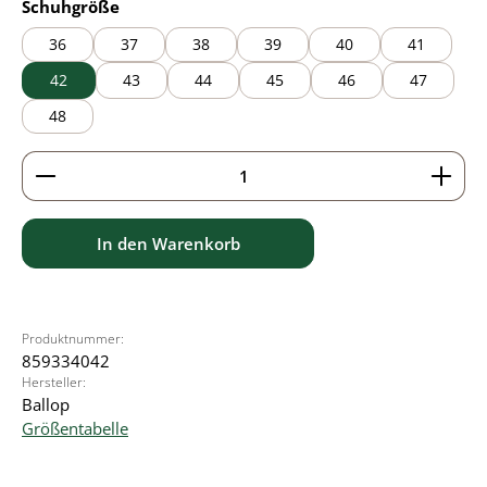
auswählen
Schuhgröße
36
37
38
39
40
41
42
43
44
45
46
47
48
Produkt Anzahl: Gib den gewünschten Wert ein ode
In den Warenkorb
Produktnummer:
859334042
Hersteller:
Ballop
Größentabelle