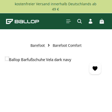
kostenfreier Versand innerhalb Deutschlands ab
Zum Hauptinhalt springen
49 €
Waren
Barefoot
Barefoot Comfort
Bildergalerie überspringen