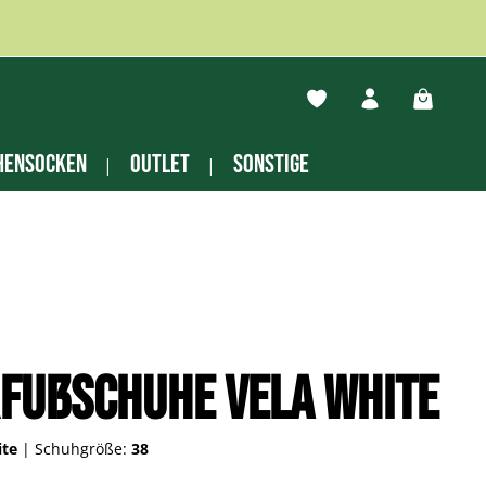
Du hast 0 Produkte auf
Warenko
hensocken
Outlet
Sonstige
fußschuhe Vela white
ite
|
Schuhgröße:
38