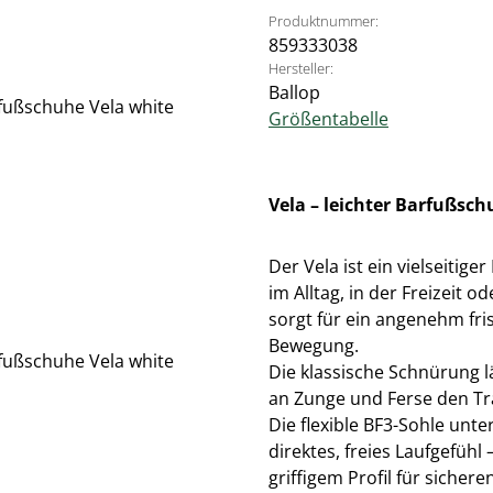
Produktnummer:
859333038
Hersteller:
Ballop
Größentabelle
Vela – leichter Barfußsc
Der Vela ist ein vielseitige
im Alltag, in der Freizeit
sorgt für ein angenehm fr
Bewegung.
Die klassische Schnürung lä
an Zunge und Ferse den Tr
Die flexible BF3-Sohle unte
direktes, freies Laufgefüh
griffigem Profil für sicheren