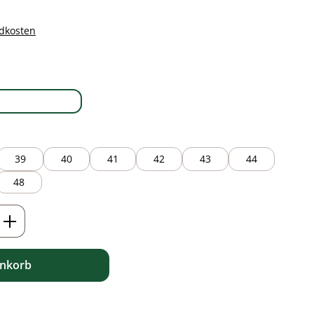
ndkosten
auswählen
white
39
40
41
42
43
44
48
ib den gewünschten Wert ein oder benutz
enkorb