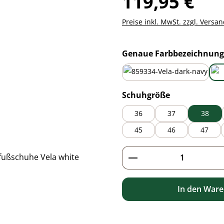
119,95 €
Preise inkl. MwSt. zzgl. Versa
Genaue Farbbezeichnung
dark navy
auswählen
Schuhgröße
36
37
38
45
46
47
Produkt Anzahl: G
In den War