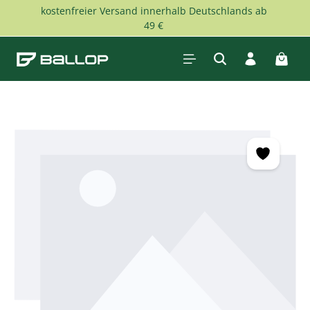
kostenfreier Versand innerhalb Deutschlands ab
Zum Hauptinhalt springen
49 €
Waren
Bildergalerie überspringen