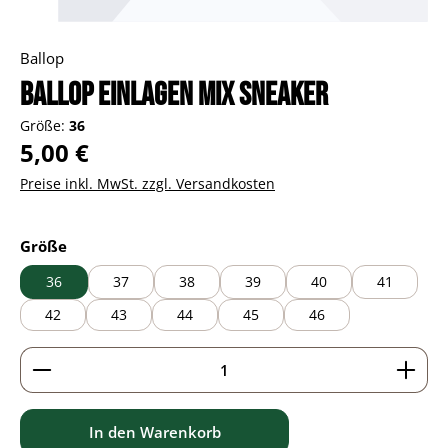
Ballop
Ballop Einlagen Mix Sneaker
Größe:
36
Regulärer Preis:
5,00 €
Preise inkl. MwSt. zzgl. Versandkosten
auswählen
Größe
36
37
38
39
40
41
42
43
44
45
46
Produkt Anzahl: Gib den gewünschten Wert ein ode
In den Warenkorb