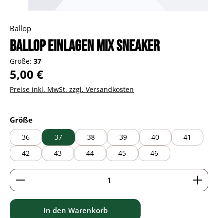
Ballop
Ballop Einlagen Mix Sneaker
Größe:
37
Regulärer Preis:
5,00 €
Preise inkl. MwSt. zzgl. Versandkosten
auswählen
Größe
36
37
38
39
40
41
42
43
44
45
46
Produkt Anzahl: Gib den gewünschten Wert ein ode
In den Warenkorb