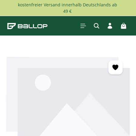
kostenfreier Versand innerhalb Deutschlands ab
Zum Hauptinhalt springen
49 €
Waren
Bildergalerie überspringen